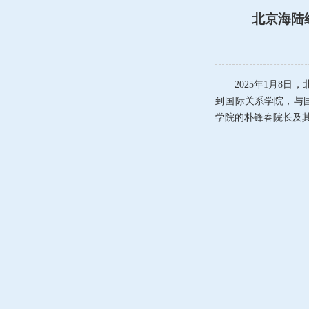
北京海陆
2025
年
1
月
8
日，
到国际关系学院，与
学院的朴锋春院长及