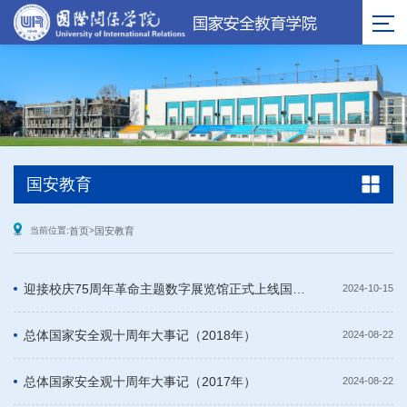
国安教育
当前位置:
首页
>
国安教育
迎接校庆75周年革命主题数字展览馆正式上线国安教育在线平台
2024-10-15
总体国家安全观十周年大事记（2018年）
2024-08-22
总体国家安全观十周年大事记（2017年）
2024-08-22